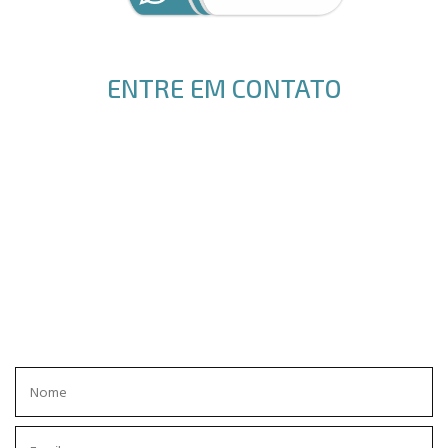
ENTRE EM CONTATO
ENVIE SEU PEDIDO DE ORÇAMENTO, EM BREVE RECEBERÁ UM
RETORNO.
OBRIGADO!
GLOBAL ACRÍLICOS.
Rua Estefânia do Nascimento, 239
Jd. das Industrias, CEP 12240-470
São José dos Campos
12 3934-4921
WhatsApp
12 98308-0085