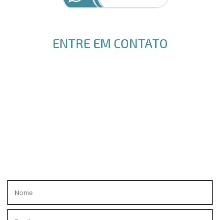
ENTRE EM CONTATO
ENVIE SEU PEDIDO DE ORÇAMENTO, EM BREVE RECEBERÁ UM
RETORNO.
OBRIGADO!
GLOBAL ACRÍLICOS.
Rua Estefânia do Nascimento, 239
Jd. das Industrias, CEP 12240-470
São José dos Campos
12 3934-4921
WhatsApp
12 98308-0085