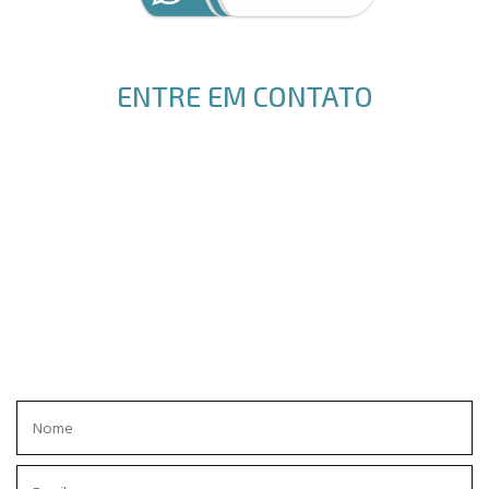
ENTRE EM CONTATO
ENVIE SEU PEDIDO DE ORÇAMENTO, EM BREVE RECEBERÁ UM
RETORNO.
OBRIGADO!
GLOBAL ACRÍLICOS.
Rua Estefânia do Nascimento, 239
Jd. das Industrias, CEP 12240-470
São José dos Campos
12 3934-4921
WhatsApp
12 98308-0085